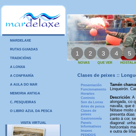
MARDELAXE
RUTAS GUIADAS
1
2
3
4
5
TRADICIÓNS
NOVAS
QUE VER
HOSTALA
A LONXA
Clases de peixes :: Longu
A CONFRARÍA
A AULA DO MAR
Tamén cham
Presentación
Linqueirón. Ca
Funcionamento
MEMORIA ANTIGA
Horarios
Descrición
: A
Controis
alongada, co q
C. PESQUEIRAS
Son da Lonxa
navalla, que é
Artes de pesca
Nótase moito a
Clases de
O LIBRO AZUL DA PESCA
peixes
presenta dúas 
Gastronomía
canto á cor, s
VISITA VIRTUAL
Paneis
diagonal: unha
Informativos
horizontais ma
Imaxes
e outra de liña
PEDIDOS