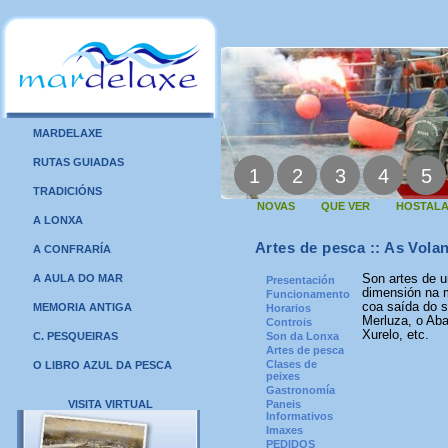
MARDELAXE
RUTAS GUIADAS
1
2
3
4
5
TRADICIÓNS
NOVAS
QUE VER
HOSTALA
A LONXA
Artes de pesca :: As Vola
A CONFRARÍA
A AULA DO MAR
Son artes de u
Presentación
dimensión na m
Funcionamento
coa saída do s
MEMORIA ANTIGA
Horarios
Merluza, o Ab
Controis
Xurelo, etc.
C. PESQUEIRAS
Son da Lonxa
Artes de pesca
Clases de
O LIBRO AZUL DA PESCA
peixes
Gastronomía
VISITA VIRTUAL
Paneis
Informativos
Imaxes
PEDIDOS