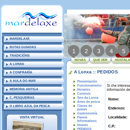
MARDELAXE
RUTAS GUIADAS
1
2
3
4
5
TRADICIÓNS
NOVAS
QUE VER
HOSTALA
A LONXA
A Lonxa :: PEDIDOS
A CONFRARÍA
A AULA DO MAR
Presentación
Funcionamento
Si che interes
MEMORIA ANTIGA
Horarios
información d
Controis
C. PESQUEIRAS
Son da Lonxa
Nome:
Artes de pesca
Clases de
O LIBRO AZUL DA PESCA
Enderezo:
peixes
Gastronomía
Localidade:
VISITA VIRTUAL
Paneis
Informativos
Imaxes
C.P.:
PEDIDOS