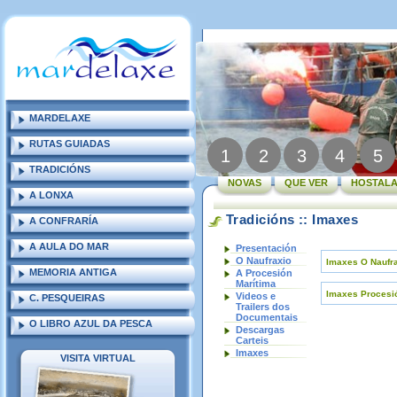
MARDELAXE
RUTAS GUIADAS
1
2
3
4
5
TRADICIÓNS
NOVAS
QUE VER
HOSTALA
A LONXA
Tradicións :: Imaxes
A CONFRARÍA
A AULA DO MAR
Presentación
O Naufraxio
Imaxes O Naufr
MEMORIA ANTIGA
A Procesión
Marítima
Imaxes Procesi
Videos e
C. PESQUEIRAS
Trailers dos
Documentais
O LIBRO AZUL DA PESCA
Descargas
Carteis
Imaxes
VISITA VIRTUAL