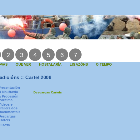
2
3
4
5
6
7
OVAS
QUE VER
HOSTALARÍA
LIGAZÓNS
O TEMPO
adicións :: Cartel 2008
Presentación
O Naufraxio
Descargas Carteis
A Procesión
Marítima
Videos e
Trailers dos
Documentais
Descargas
Carteis
Imaxes