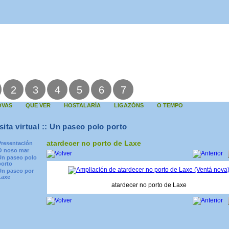
2
3
4
5
6
7
OVAS
QUE VER
HOSTALARÍA
LIGAZÓNS
O TEMPO
sita virtual :: Un paseo polo porto
atardecer no porto de Laxe
Presentación
O noso mar
Un paseo polo
porto
Un paseo por
Laxe
atardecer no porto de Laxe