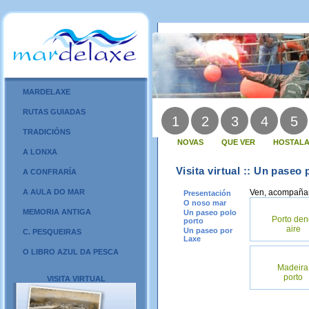
MARDELAXE
RUTAS GUIADAS
1
2
3
4
5
TRADICIÓNS
NOVAS
QUE VER
HOSTALA
A LONXA
Visita virtual :: Un paseo
A CONFRARÍA
A AULA DO MAR
Ven, acompañano
Presentación
O noso mar
MEMORIA ANTIGA
Un paseo polo
Porto den
porto
aire
Un paseo por
C. PESQUEIRAS
Laxe
O LIBRO AZUL DA PESCA
Madeira
porto
VISITA VIRTUAL