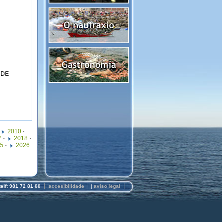
 DE
2010
·
7
·
2018
·
5
·
2026
telf: 981 72 81 00
accesibilidade
|
aviso legal