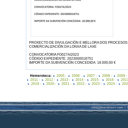
PROXECTO DE DIVULGACIÓN E MELLORA DOS PROCESOS
COMERCIALIZACIÓN DA LONXA DE LAXE
CONVOCATORIA FO027A/2023
CÓDIGO EXPEDIENTE: 2023000018751
IMPORTE DA SUBVENCIÓN CONCEDIDA: 18.000,00 €
Hemeroteca:
2005
·
2006
·
2007
·
2008
·
2009
·
2011
·
2012
·
2013
·
2014
·
2015
·
2016
·
201
2019
·
2020
·
2021
·
2022
·
2023
·
2024
·
202
info[@]mardelaxe.com