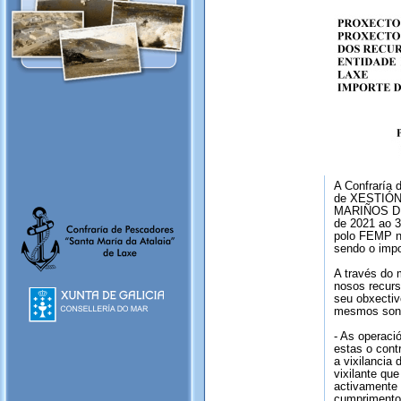
A Confraría 
de XESTIÓ
MARIÑOS DE 
de 2021 ao 3
polo FEMP 
sendo o imp
A través do
nosos recurs
seu obxectiv
mesmos son
- As operaci
estas o cont
a vixilancia
vixilante qu
activamente 
cumprimento 