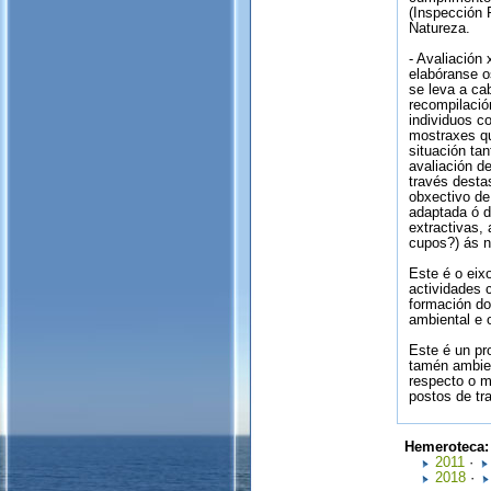
(Inspección 
Natureza.
- Avaliación
elabóranse o
se leva a c
recompilació
individuos c
mostraxes qu
situación ta
avaliación d
través desta
obxectivo de
adaptada ó d
extractivas, 
cupos?) ás n
Este é o eix
actividades 
formación do
ambiental e 
Este é un pr
tamén ambien
respecto o m
postos de tr
Hemeroteca
2011
·
2018
·