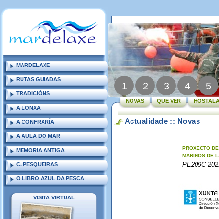
MARDELAXE
RUTAS GUIADAS
1
2
3
4
5
TRADICIÓNS
NOVAS
QUE VER
HOSTALA
A LONXA
Actualidade :: Novas
A CONFRARÍA
A AULA DO MAR
PROXECTO DE
MEMORIA ANTIGA
MARIÑOS DE L
C. PESQUEIRAS
PE209C-202
O LIBRO AZUL DA PESCA
VISITA VIRTUAL