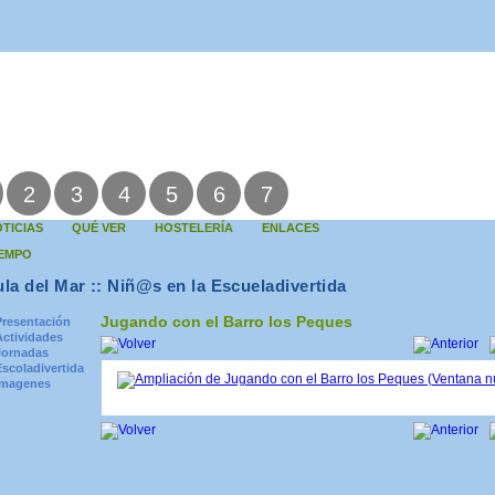
2
3
4
5
6
7
TICIAS
QUÉ VER
HOSTELERÍA
ENLACES
IEMPO
la del Mar :: Niñ@s en la Escueladivertida
Jugando con el Barro los Peques
Presentación
Actividades
Jornadas
Escoladivertida
Imagenes