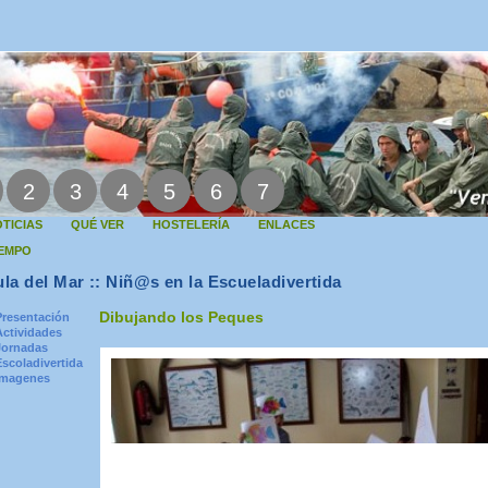
2
3
4
5
6
7
TICIAS
QUÉ VER
HOSTELERÍA
ENLACES
IEMPO
la del Mar :: Niñ@s en la Escueladivertida
Dibujando los Peques
Presentación
Actividades
Jornadas
Escoladivertida
Imagenes