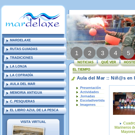
MARDELAXE
RUTAS GUIADAS
1
2
3
4
5
TRADICIONES
NOTICIAS
QUÉ VER
HOSTE
LA LONJA
EL TIEMPO
LA COFRADÍA
Aula del Mar :: Niñ@s en 
AULA DEL MAR
Presentación
Actividades
MEMORIA ANTIGUA
Jornadas
Escoladivertida
C. PESQUERAS
Imagenes
EL LIBRO AZUL DE LA PESCA
VISITA VIRTUAL
Cuadr
Marineros de
Mayore