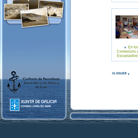
En lo
Comienzos d
Escueladiver