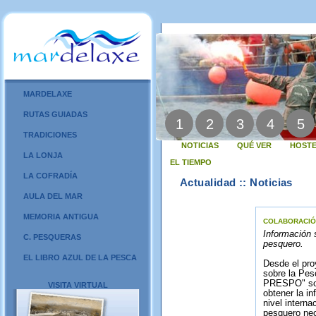
MARDELAXE
RUTAS GUIADAS
1
2
3
4
5
TRADICIONES
NOTICIAS
QUÉ VER
HOSTE
LA LONJA
EL TIEMPO
LA COFRADÍA
Actualidad :: Noticias
AULA DEL MAR
MEMORIA ANTIGUA
COLABORACIÓ
Información s
C. PESQUERAS
pesquero.
EL LIBRO AZUL DE LA PESCA
Desde el pr
sobre la Pes
PRESPO" sobr
VISITA VIRTUAL
obtener la i
nivel interna
pesquero nece