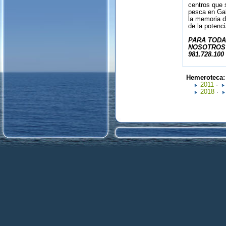
centros que s
pesca en Gal
la memoria d
de la potenc
PARA TODA
NOSOTROS 
981.728.100
Hemeroteca
2011
·
2018
·