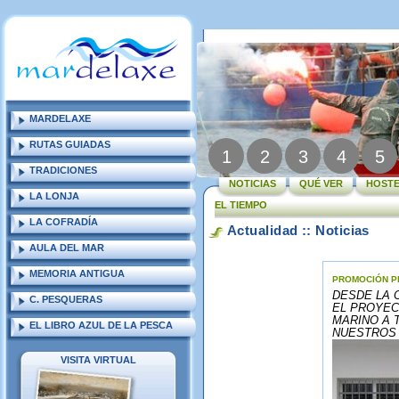
MARDELAXE
RUTAS GUIADAS
1
2
3
4
5
TRADICIONES
NOTICIAS
QUÉ VER
HOSTE
LA LONJA
EL TIEMPO
LA COFRADÍA
Actualidad :: Noticias
AULA DEL MAR
MEMORIA ANTIGUA
PROMOCIÓN P
DESDE LA 
C. PESQUERAS
EL PROYE
MARINO A 
EL LIBRO AZUL DE LA PESCA
NUESTROS
VISITA VIRTUAL