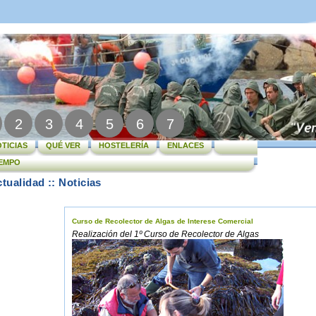
2
3
4
5
6
7
TICIAS
QUÉ VER
HOSTELERÍA
ENLACES
IEMPO
tualidad :: Noticias
Curso de Recolector de Algas de Interese Comercial
Realización del 1º Curso de Recolector de Algas