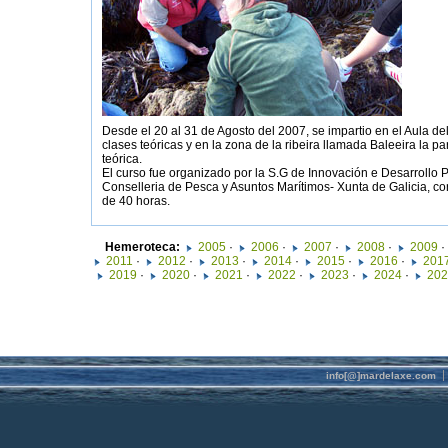
Desde el 20 al 31 de Agosto del 2007, se impartio en el Aula de
clases teóricas y en la zona de la ribeira llamada Baleeira la pa
teórica.
El curso fue organizado por la S.G de Innovación e Desarrollo 
Conselleria de Pesca y Asuntos Marítimos- Xunta de Galicia, con
de 40 horas.
Hemeroteca:
2005
·
2006
·
2007
·
2008
·
2009
·
2011
·
2012
·
2013
·
2014
·
2015
·
2016
·
201
2019
·
2020
·
2021
·
2022
·
2023
·
2024
·
202
info[@]mardelaxe.com