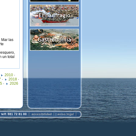
l Mar las
rte
Pesquero,
 un total
2010
·
7
·
2018
·
5
·
2026
telf: 981 72 81 00
accesibilidad
|
aviso legal