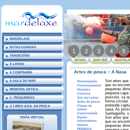
MARDELAXE
RUTAS GUIADAS
1
2
3
4
5
TRADICIÓNS
NOVAS
QUE VER
HOSTALA
A LONXA
Artes de pesca :: A Nasa
A CONFRARÍA
A AULA DO MAR
Son artes que 
Presentación
que se encontr
Funcionamento
pequenas dimen
MEMORIA ANTIGA
Horarios
pequena capa 
Controis
posición, xa q
C. PESQUEIRAS
Son da Lonxa
forma circular
Artes de pesca
pretende captu
Clases de
O LIBRO AZUL DA PESCA
peixes
nasa. As princ
Gastronomía
Santiagüiño, o
VISITA VIRTUAL
Paneis
Son artes que 
Informativos
que se encontr
Imaxes
pequenas dimen
PEDIDOS
pequena capa 