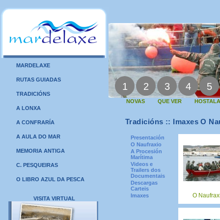
MARDELAXE
RUTAS GUIADAS
1
2
3
4
5
TRADICIÓNS
NOVAS
QUE VER
HOSTALA
A LONXA
Tradicións :: Imaxes O Na
A CONFRARÍA
A AULA DO MAR
Presentación
O Naufraxio
MEMORIA ANTIGA
A Procesión
Marítima
Videos e
C. PESQUEIRAS
Trailers dos
Documentais
O LIBRO AZUL DA PESCA
Descargas
Carteis
O Naufrax
Imaxes
VISITA VIRTUAL