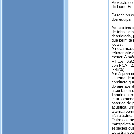
Proxecto de 
de Laxe. Est
Descrición d
dos equipam
As accións q
de fabricaci
deteriorada,
que permite r
locais.
A nova maqui
refrixerante
menor. A máq
– PCA= 3.921
con PCA= 213
> 45%).
A máquina de
sistema de r
conducto que
do aire aos d
a contaminac
Tamén se ins
esta formado
baterías de 
acústica, unh
alarma rearm
liña eléctric
Outra das ac
transpaleta 
especies qu
Esta transp