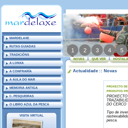
MARDELAXE
RUTAS GUIADAS
1
2
3
4
5
TRADICIÓNS
NOVAS
QUE VER
HOSTALA
A LONXA
Actualidade :: Novas
A CONFRARÍA
A AULA DO MAR
PROXECTO DE 
MEMORIA ANTIGA
PRODUTOS PR
C. PESQUEIRAS
PROXECTO 
TRAZABILI
DO CERCO
O LIBRO AZUL DA PESCA
Tipo de inve
VISITA VIRTUAL
rastrexabili
pesca.