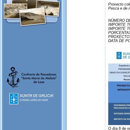
Proxecto col
Pesca e de 
NÚMERO DE
IMPORTE TO
IMPORTE T
PORCENTAX
PROXECTO 
DATA DE PO
O día 8 de o