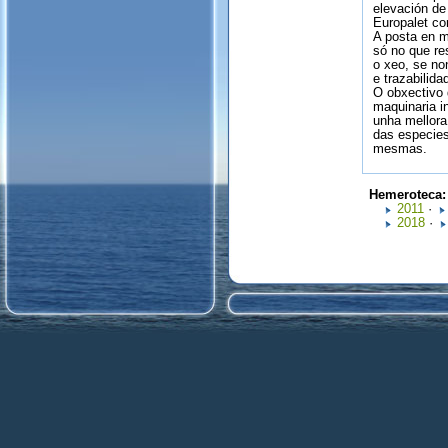
elevación de
Europalet con
A posta en m
só no que re
o xeo, se no
e trazabilid
O obxectivo 
maquinaria in
unha mellora
das especie
mesmas.
Hemeroteca
2011
·
2018
·