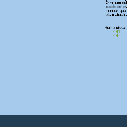
Otra, una sa
puede observ
marinos que 
etc (naturale
Hemeroteca
2011
·
2018
·