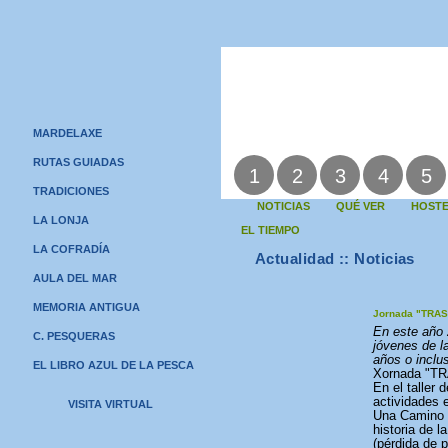
MARDELAXE
RUTAS GUIADAS
1
2
3
4
5
TRADICIONES
NOTICIAS
QUÉ VER
HOSTE
LA LONJA
EL TIEMPO
LA COFRADÍA
Actualidad :: Noticias
AULA DEL MAR
MEMORIA ANTIGUA
Jornada "TRA
En este año 
C. PESQUERAS
jóvenes de l
años o inclu
EL LIBRO AZUL DE LA PESCA
Xornada "
En el taller
actividades e
VISITA VIRTUAL
Una Camino d
historia de l
(pérdida de 