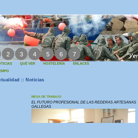
2
3
4
5
6
7
TICIAS
QUÉ VER
HOSTELERÍA
ENLACES
IEMPO
tualidad :: Noticias
MESA DE TRABAJO
EL FUTURO PROFESIONAL DE LAS REDERAS ARTESANAS
GALLEGAS