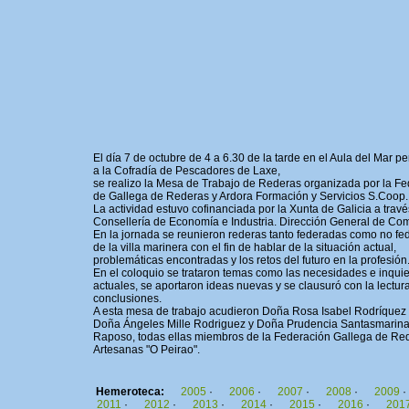
El día 7 de octubre de 4 a 6.30 de la tarde en el Aula del Mar pe
a la Cofradía de Pescadores de Laxe,
se realizo la Mesa de Trabajo de Rederas organizada por la F
de Gallega de Rederas y Ardora Formación y Servicios S.Coop.
La actividad estuvo cofinanciada por la Xunta de Galicia a travé
Consellería de Economía e Industria. Dirección General de Com
En la jornada se reunieron rederas tanto federadas como no f
de la villa marinera con el fin de hablar de la situación actual,
problemáticas encontradas y los retos del futuro en la profesión
En el coloquio se trataron temas como las necesidades e inqui
actuales, se aportaron ideas nuevas y se clausuró con la lectur
conclusiones.
A esta mesa de trabajo acudieron Doña Rosa Isabel Rodríquez 
Doña Ángeles Mille Rodriguez y Doña Prudencia Santasmarin
Raposo, todas ellas miembros de la Federación Gallega de Re
Artesanas "O Peirao".
Hemeroteca:
2005
·
2006
·
2007
·
2008
·
2009
·
2011
·
2012
·
2013
·
2014
·
2015
·
2016
·
201