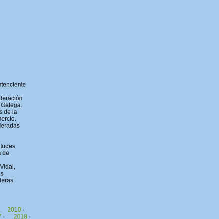
rtenciente
ederación
 Galega.
s de la
ercio.
ederadas
.
etudes
a de
Vidal,
as
deras
2010
·
7
·
2018
·