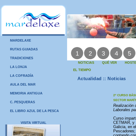
MARDELAXE
RUTAS GUIADAS
1
2
3
4
5
TRADICIONES
NOTICIAS
QUÉ VER
HOSTE
LA LONJA
EL TIEMPO
LA COFRADÍA
Actualidad :: Noticias
AULA DEL MAR
MEMORIA ANTIGUA
2º CURSO BÁS
SECTOR MARÍ
C. PESQUERAS
Realización 
Laborales pa
EL LIBRO AZUL DE LA PESCA
Curso impart
CETMAR, y H
VISITA VIRTUAL
Galicia, en e
Pescadores; 
contando con