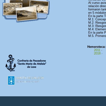
Al curso asi
relación dire
formaron tan
en 5 módulo
En la parte T
M.1: Concept
M.2: Riesgo
M.3: Riesgos
M.4: Element
En la parte P
M.5. Primer
Hemeroteca
2011
·
2018
·