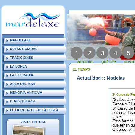
MARDELAXE
RUTAS GUIADAS
1
2
3
4
5
TRADICIONES
NOTICIAS
QUÉ VER
HOSTE
LA LONJA
EL TIEMPO
LA COFRADÍA
Actualidad :: Noticias
AULA DEL MAR
MEMORIA ANTIGUA
3º Curso de Fo
Realización 
C. PESQUERAS
Dende o 21 a
3º Curso de 
EL LIBRO AZUL DE LA PESCA
patróns das 
Laxe.
Esta formaci
VISITA VIRTUAL
que teñan qu
O curso foi i