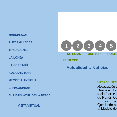
MARDELAXE
RUTAS GUIADAS
1
2
3
4
5
TRADICIONES
NOTICIAS
QUÉ VER
HOSTE
LA LONJA
EL TIEMPO
LA COFRADÍA
Actualidad :: Noticias
AULA DEL MAR
MEMORIA ANTIGUA
Curso de Patró
Realización 
C. PESQUERAS
Desde el día
realizó en el
EL LIBRO AZUL DE LA PESCA
de Patrón Co
El Curso fue
Quedando pen
VISITA VIRTUAL
al Módulo de