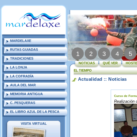
MARDELAXE
RUTAS GUIADAS
1
2
3
4
5
TRADICIONES
NOTICIAS
QUÉ VER
HOSTE
LA LONJA
EL TIEMPO
LA COFRADÍA
Actualidad :: Noticias
AULA DEL MAR
MEMORIA ANTIGUA
Curso de Forma
Realización 
C. PESQUERAS
EL LIBRO AZUL DE LA PESCA
VISITA VIRTUAL