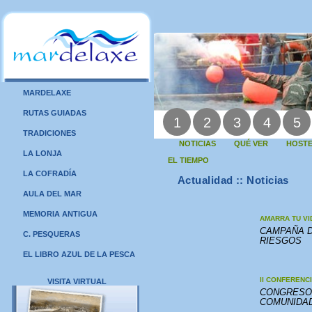
MARDELAXE
RUTAS GUIADAS
1
2
3
4
5
TRADICIONES
NOTICIAS
QUÉ VER
HOSTE
LA LONJA
EL TIEMPO
LA COFRADÍA
Actualidad :: Noticias
AULA DEL MAR
MEMORIA ANTIGUA
AMARRA TU VI
CAMPAÑA D
C. PESQUERAS
RIESGOS
EL LIBRO AZUL DE LA PESCA
II CONFERENC
VISITA VIRTUAL
CONGRESO 
COMUNIDA